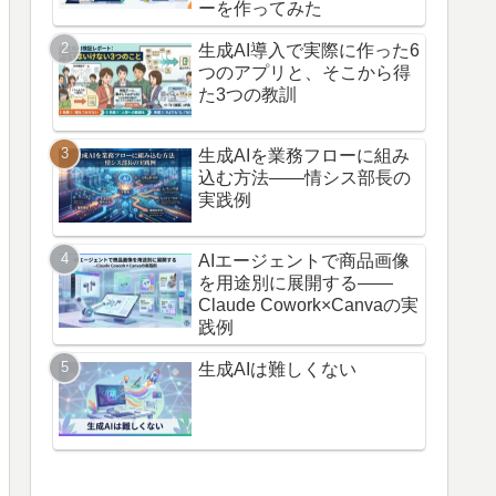
ーを作ってみた
生成AI導入で実際に作った6
つのアプリと、そこから得
た3つの教訓
生成AIを業務フローに組み
込む方法——情シス部長の
実践例
AIエージェントで商品画像
を用途別に展開する——
Claude Cowork×Canvaの実
践例
生成AIは難しくない