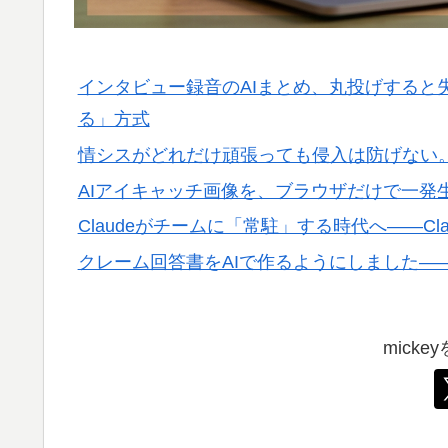
インタビュー録音のAIまとめ、丸投げすると
る」方式
情シスがどれだけ頑張っても侵入は防げない
AIアイキャッチ画像を、ブラウザだけで一発
Claudeがチームに「常駐」する時代へ——Cla
クレーム回答書をAIで作るようにしました—
mick