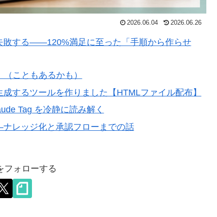
2026.06.04
2026.06.26
失敗する——120%満足に至った「手順から作らせ
。（こともあるかも）
生成するツールを作りました【HTMLファイル配布】
ude Tag を冷静に読み解く
—ナレッジ化と承認フローまでの話
eyをフォローする