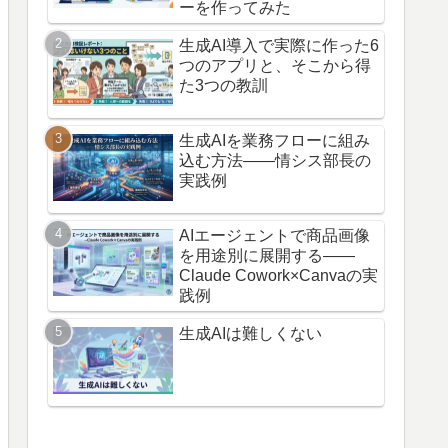
ーを作ってみた
生成AI導入で実際に作った6
つのアプリと、そこから得
た3つの教訓
生成AIを業務フローに組み
込む方法——情シス部長の
実践例
AIエージェントで商品画像
を用途別に展開する——
Claude Cowork×Canvaの実
践例
生成AIは難しくない